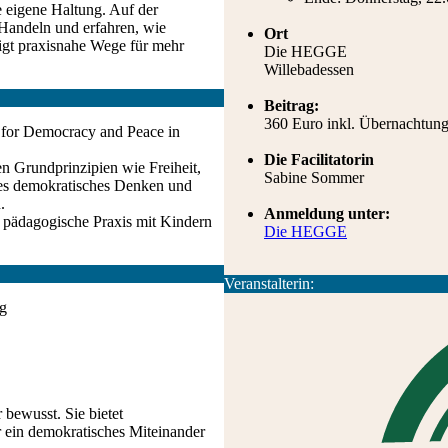
 eigene Haltung. Auf der
 Handeln und erfahren, wie
Ort
gt praxisnahe Wege für mehr
Die HEGGE
Willebadessen
Beitrag:
360 Euro inkl. Übernachtun
e for Democracy and Peace in
Die Facilitatorin
en Grundprinzipien wie Freiheit,
Sabine Sommer
sstes demokratisches Denken und
.
Anmeldung unter:
 pädagogische Praxis mit Kindern
Die HEGGE
Veranstalterin:
ng
bewusst. Sie bietet
r ein demokratisches Miteinander