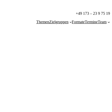
+49 173 – 23 9 75 19
Themen
Zielgruppen
Formate
Termine
Team