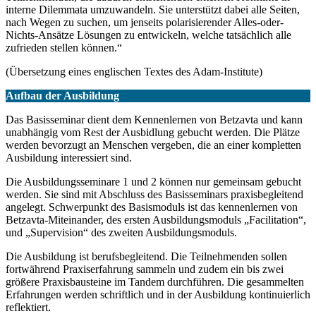
interne Dilemmata umzuwandeln. Sie unterstützt dabei alle Seiten,
nach Wegen zu suchen, um jenseits polarisierender Alles-oder-
Nichts-Ansätze Lösungen zu entwickeln, welche tatsächlich alle
zufrieden stellen können.“
(Übersetzung eines englischen Textes des Adam-Institute)
Aufbau der Ausbildung
Das Basisseminar dient dem Kennenlernen von Betzavta und kann
unabhängig vom Rest der Ausbidlung gebucht werden. Die Plätze
werden bevorzugt an Menschen vergeben, die an einer kompletten
Ausbildung interessiert sind.
Die Ausbildungsseminare 1 und 2 können nur gemeinsam gebucht
werden. Sie sind mit Abschluss des Basisseminars praxisbegleitend
angelegt. Schwerpunkt des Basismoduls ist das kennenlernen von
Betzavta-Miteinander, des ersten Ausbildungsmoduls „Facilitation“,
und „Supervision“ des zweiten Ausbildungsmoduls.
Die Ausbildung ist berufsbegleitend. Die Teilnehmenden sollen
fortwährend Praxiserfahrung sammeln und zudem ein bis zwei
größere Praxisbausteine im Tandem durchführen. Die gesammelten
Erfahrungen werden schriftlich und in der Ausbildung kontinuierlich
reflektiert.