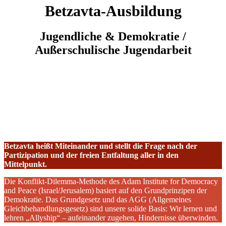
Betzavta-Ausbildung
Jugendliche & Demokratie /
Außerschulische Jugendarbeit
Betzavta heißt Miteinander und stellt die Frage nach der
Partizipation und der freien Entfaltung aller in den
Mittelpunkt.
Die Konflikt-Dilemma-Methode des Adam Institute for Democracy
and Peace (Israel/Jerusalem) basiert auf den Grundprinzipen der
Demokratie. Das Grundgesetz und das AGG (Allgemeines
Gleichbehandlungsgesetz) sind unsere solide Basis: Wir lernen und
lehren „Allyship“ – aufeinander zugehen, Hindernisse überwinden.